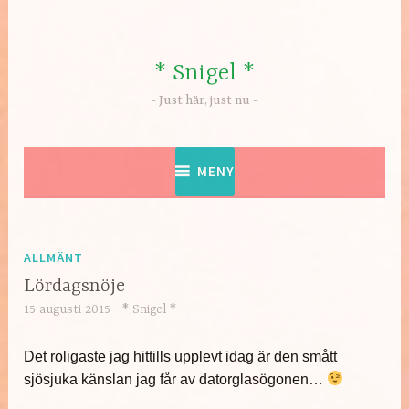
Hoppa
till
innehåll
* Snigel *
Just här, just nu
MENY
ALLMÄNT
Lördagsnöje
15 augusti 2015
* Snigel *
Det roligaste jag hittills upplevt idag är den smått
sjösjuka känslan jag får av datorglasögonen…