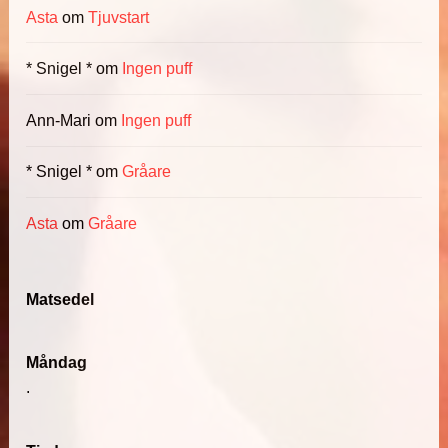
Asta
om
Tjuvstart
* Snigel *
om
Ingen puff
Ann-Mari
om
Ingen puff
* Snigel *
om
Gråare
Asta
om
Gråare
Matsedel
Måndag
.