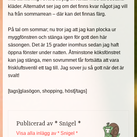
kläder. Alternativt ser jag om det finns kvar något jag vill
ha från sommarrean – där kan det finnas färg.
På tal om sommar; nu tror jag att jag kan plocka ur
myggfönstren och stänga igen för gott den här
säsongen. Det är 15 grader inomhus sedan jag haft
öppna fönster under natten. Åtminstone köksfönstret
kan jag stänga, men sovrummet får fortsätta att vara
friskluftsventil ett tag till. Jag sover ju så gott när det är
svalt!
[tags]glasögon, shopping, höst[/tags]
Publicerad av
* Snigel *
Visa alla inlägg av * Snigel *