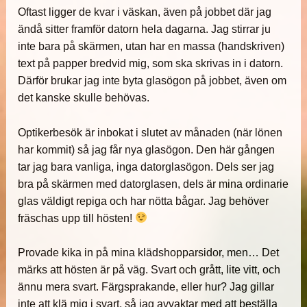
Oftast ligger de kvar i väskan, även på jobbet där jag
ändå sitter framför datorn hela dagarna. Jag stirrar ju
inte bara på skärmen, utan har en massa (handskriven)
text på papper bredvid mig, som ska skrivas in i datorn.
Därför brukar jag inte byta glasögon på jobbet, även om
det kanske skulle behövas.
Optikerbesök är inbokat i slutet av månaden (när lönen
har kommit) så jag får nya glasögon. Den här gången
tar jag bara vanliga, inga datorglasögon. Dels ser jag
bra på skärmen med datorglasen, dels är mina ordinarie
glas väldigt repiga och har nötta bågar. Jag behöver
fräschas upp till hösten!
Provade kika in på mina klädshopparsidor, men… Det
märks att hösten är på väg. Svart och grått, lite vitt, och
ännu mera svart. Färgsprakande, eller hur? Jag gillar
inte att klä mig i svart, så jag avvaktar med att beställa