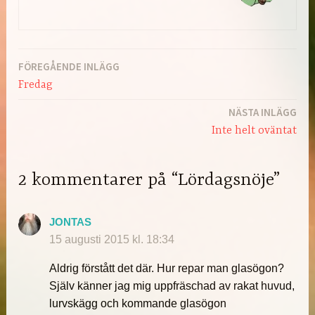
FÖREGÅENDE INLÄGG
Inläggsnavigering
Fredag
NÄSTA INLÄGG
Inte helt oväntat
2 kommentarer på “Lördagsnöje”
JONTAS
15 augusti 2015 kl. 18:34
Aldrig förstått det där. Hur repar man glasögon?
Själv känner jag mig uppfräschad av rakat huvud,
lurvskägg och kommande glasögon