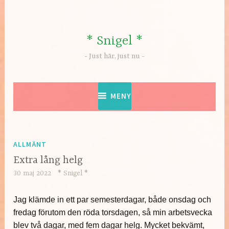
Hoppa
till
innehåll
* Snigel *
Just här, just nu
MENY
ALLMÄNT
Extra lång helg
30 maj 2022
* Snigel *
Jag klämde in ett par semesterdagar, både onsdag och
fredag förutom den röda torsdagen, så min arbetsvecka
blev två dagar, med fem dagar helg. Mycket bekvämt,