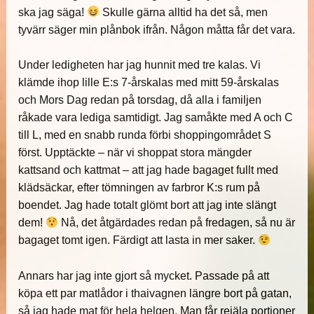
ska jag säga!
Skulle gärna alltid ha det så, men
tyvärr säger min plånbok ifrån. Någon måtta får det vara.
Under ledigheten har jag hunnit med tre kalas. Vi
klämde ihop lille E:s 7-årskalas med mitt 59-årskalas
och Mors Dag redan på torsdag, då alla i familjen
råkade vara lediga samtidigt. Jag samåkte med A och C
till L, med en snabb runda förbi shoppingområdet S
först. Upptäckte – när vi shoppat stora mängder
kattsand och kattmat – att jag hade bagaget fullt med
klädsäckar, efter tömningen av farbror K:s rum på
boendet. Jag hade totalt glömt bort att jag inte slängt
dem!
Nå, det åtgärdades redan på fredagen, så nu är
bagaget tomt igen. Färdigt att lasta in mer saker.
Annars har jag inte gjort så mycket. Passade på att
köpa ett par matlådor i thaivagnen längre bort på gatan,
så jag hade mat för hela helgen. Man får rejäla portioner