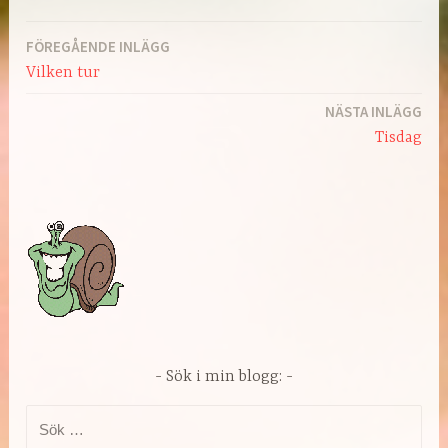
FÖREGÅENDE INLÄGG
Inläggsnavigering
Vilken tur
NÄSTA INLÄGG
Tisdag
Sök i min blogg:
Sök
efter: