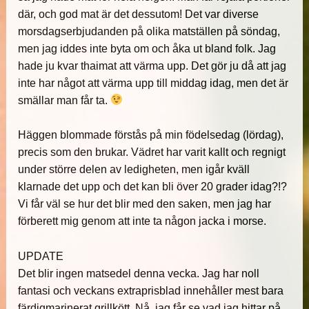
där, och god mat är det dessutom! Det var diverse
morsdagserbjudanden på olika matställen på söndag,
men jag iddes inte byta om och åka ut bland folk. Jag
hade ju kvar thaimat att värma upp. Det gör ju då att jag
inte har något att värma upp till middag idag, men det är
smällar man får ta.
Häggen blommade förstås på min födelsedag (lördag),
precis som den brukar. Vädret har varit kallt och regnigt
under större delen av ledigheten, men igår kväll
klarnade det upp och det kan bli över 20 grader idag?!?
Vi får väl se hur det blir med den saken, men jag har
förberett mig genom att inte ta någon jacka i morse.
UPDATE
Det blir ingen matsedel denna vecka. Jag har noll
fantasi och veckans extraprisblad innehåller mest bara
färdigmarinerat grillkött. Nå, jag får se vad jag hittar på