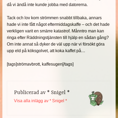
då vi ändå inte kunde jobba med datorerna.
Tack och lov kom strömmen snabbt tillbaka, annars
hade vi inte fått något eftermiddagskaffe – och det hade
verkligen varit en smärre katastrof. Månntro man kan
ringa efter Räddningstjänsten till hjälp en sådan gång?
Om inte annat så dyker de väl upp när vi försökt göra
upp eld på köksgolvet, att koka kaffet på…
[tags]strömavbrott, kaffesugen[/tags]
Publicerad av
* Snigel *
Visa alla inlägg av * Snigel *