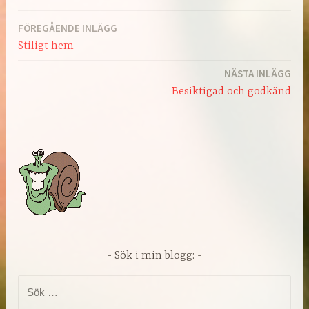
FÖREGÅENDE INLÄGG
Inläggsnavigering
Stiligt hem
NÄSTA INLÄGG
Besiktigad och godkänd
Sök i min blogg:
Sök
efter: