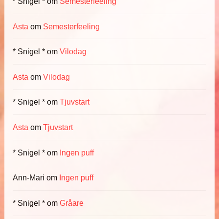
* Snigel *
om
Semesterfeeling
Asta
om
Semesterfeeling
* Snigel *
om
Vilodag
Asta
om
Vilodag
* Snigel *
om
Tjuvstart
Asta
om
Tjuvstart
* Snigel *
om
Ingen puff
Ann-Mari
om
Ingen puff
* Snigel *
om
Gråare