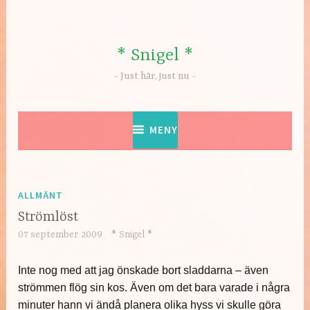
Hoppa
till
innehåll
* Snigel *
Just här, just nu
MENY
ALLMÄNT
Strömlöst
07 september 2009
* Snigel *
Inte nog med att jag önskade bort sladdarna – även
strömmen flög sin kos. Även om det bara varade i några
minuter hann vi ändå planera olika hyss vi skulle göra