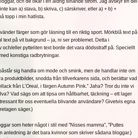
loggar, och de ökar i en aldrig sinande ström. Jag avskyr en del
te kan a) stava, b) skriva, c) särskriver, eller a) + b) +
på topp i min hatlista.
nder färger som gör läsning till en riktig sport. Mörkblå text på
l text på vit bakgrund – ja, ni ser problemet. Detta i
och/eller pytteliten text borde det vara dödsstraff på. Speciellt
 med konstiga radbrytningar.
 påstår sig handla om mode och smink, men de handlar inte om
a produktbilder, snodda från tillverkarens sida, och berättar vad
llack från L’Oreal, i färgen Autumn Pink.” Jaha? Tror du inte vi
älva? Vad sägs om att tipsa om hållbarhet, täckning – ett lager
 intressant för oss eventuella blivande användare? Givetvis egna
öretagen säger.)
bloggar som heter något i stil med ”Nisses mamma”, ”Puttes
on anledning är det bara kvinnor som skriver sådana bloggar.)