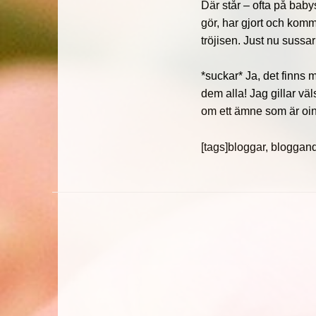
Där står – ofta på baby
gör, har gjort och komm
tröjisen. Just nu sussa
*suckar* Ja, det finns 
dem alla! Jag gillar väl
om ett ämne som är ointr
[tags]bloggar, bloggand