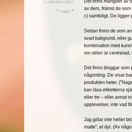
Det finns mängder av b
22 oktober 2009
av dem, främst de som in
* Snigel *
c) samtidigt. De ligger 
Sedan finns de som anvä
svart bakgrund, eller gu
kombination med kursiv 
om stilen är centrerad,
Det finns bloggar som
någonting. De visar bar
produkten heter. (”Nage
kan läsa etiketterna sj
eller tre – eller annat
upplevelser, inte vad f
Jag gillar inte heller 
matte”, el dyl. (Av någ