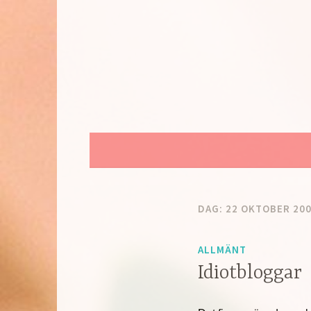
Hoppa
till
innehåll
DAG:
22 OKTOBER 20
ALLMÄNT
Idiotbloggar