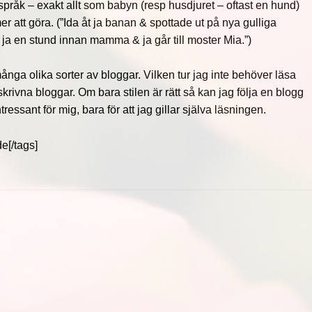
språk – exakt allt som babyn (resp husdjuret – oftast en hund)
er att göra. (”Ida åt ja banan & spottade ut på nya gulliga
r ja en stund innan mamma & ja går till moster Mia.”)
många olika sorter av bloggar. Vilken tur jag inte behöver läsa
skrivna bloggar. Om bara stilen är rätt så kan jag följa en blogg
essant för mig, bara för att jag gillar själva läsningen.
e[/tags]