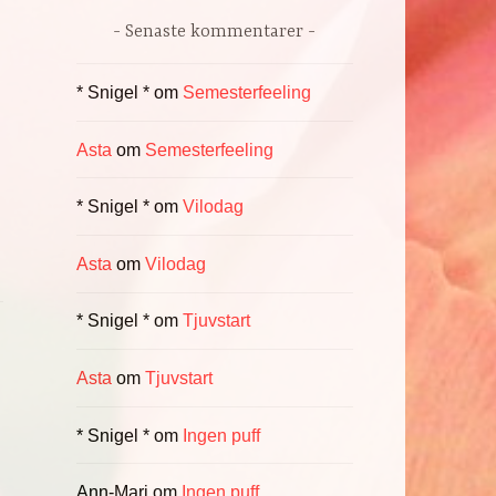
Senaste kommentarer
* Snigel *
om
Semesterfeeling
Asta
om
Semesterfeeling
* Snigel *
om
Vilodag
Asta
om
Vilodag
* Snigel *
om
Tjuvstart
Asta
om
Tjuvstart
* Snigel *
om
Ingen puff
Ann-Mari
om
Ingen puff