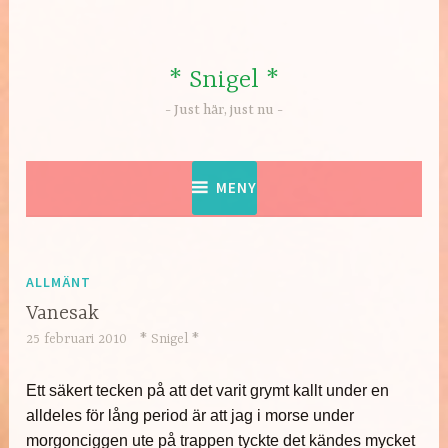
Hoppa
till
innehåll
* Snigel *
Just här, just nu
MENY
ALLMÄNT
Vanesak
25 februari 2010
* Snigel *
Ett säkert tecken på att det varit grymt kallt under en
alldeles för lång period är att jag i morse under
morgonciggen ute på trappen tyckte det kändes mycket