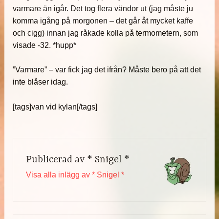
varmare än igår. Det tog flera vändor ut (jag måste ju
komma igång på morgonen – det går åt mycket kaffe
och cigg) innan jag råkade kolla på termometern, som
visade -32. *hupp*
”Varmare” – var fick jag det ifrån? Måste bero på att det
inte blåser idag.
[tags]van vid kylan[/tags]
Publicerad av
* Snigel *
Visa alla inlägg av * Snigel *