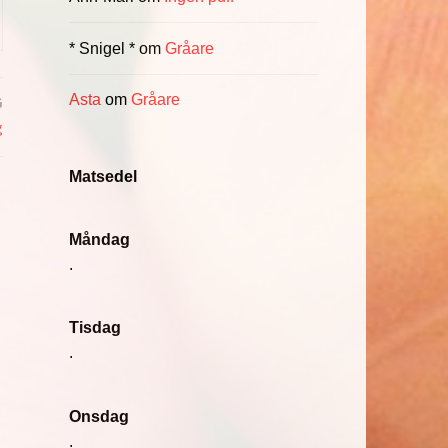
* Snigel *
om
Gråare
Asta
om
Gråare
G
g
Matsedel
Måndag
.
Tisdag
.
Onsdag
.