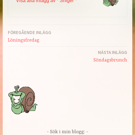
Visa alla inlägg av * Snigel *
FÖREGÅENDE INLÄGG
Inläggsnavigering
Löningsfredag
NÄSTA INLÄGG
Söndagsbrunch
Sök i min blogg: