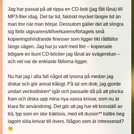
Jag har passat på att rippa en CD-bok (jag fått låna) till
MP3-filer idag. Det tar tid, faktiskt mycket längre tid än
man tror när man börjar. Dessutom gäller det att slingra
sig förbi utgivarens/tillverkarens/förlagets små
kopieringshindrande finesser som ligger likt råttfällor
längs vägen. Jag har ju varit med förr – kopierade
tidigare en bunt CD-böcker jag lånat av svägerskan –
och vet var de enklaste fällorna ligger.
Nu har jag i alla fall något att lyssna på medan jag
diskar och gör annat tråkigt. På tal om disk; jag gjorde
undan veckodisken* igår och passade då på att plocka
fram och diska upp mina nya vassa knivar, som nu är
klara för användning. Det gör att jag har ett knivställ av
trä, typ som en stor träkloss, med ett dussin** bättre beg
lagom slöa knivar till övers. Någon som är intresserad?