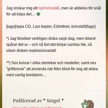
Jag önskar mig ett
nytt knivställ
, men är alldeles för snål
för att köpa det…
[tags]rippa CD, Lars kepler, Eldvittnet, knivställ[/tags]
*) Jag försöker verkligen diska varje dag, men ibland
spårar det ur – och så fort det börjar samlas lite, så
växer disken explosionsartat!
**) Sex knivar i olika storlekar och modeller, samt sex
”grillknivar” att använda när filén blivit för seg att skära
med vanlig bordskniv…
Publicerad av
* Snigel *