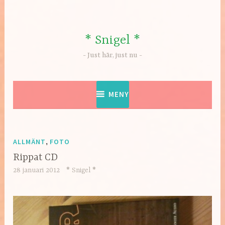
Hoppa
till
innehåll
* Snigel *
Just här, just nu
MENY
ALLMÄNT
,
FOTO
Rippat CD
28 januari 2012
* Snigel *