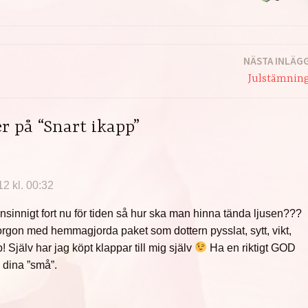
NÄSTA INLÄG
Julstämnin
 på “Snart ikapp”
2 kl. 00:32
nsinnigt fort nu för tiden så hur ska man hinna tända ljusen???
morgon med hemmagjorda paket som dottern pysslat, sytt, vikt,
! Själv har jag köpt klappar till mig själv
Ha en riktigt GOD
 dina ”små”.