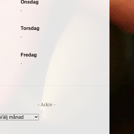
Onsdag
.
Torsdag
.
Fredag
.
Arkiv
rkiv