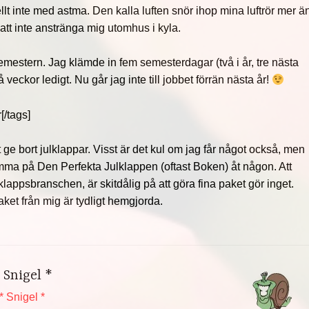
ellt inte med astma. Den kalla luften snör ihop mina luftrör mer ä
 att inte anstränga mig utomhus i kyla.
emestern. Jag klämde in fem semesterdagar (två i år, tre nästa
å veckor ledigt. Nu går jag inte till jobbet förrän nästa år!
r[/tags]
tt ge bort julklappar. Visst är det kul om jag får något också, men
omma på Den Perfekta Julklappen (oftast Boken) åt någon. Att
lklappsbranschen, är skitdålig på att göra fina paket gör inget.
 paket från mig är tydligt hemgjorda.
 Snigel *
* Snigel *