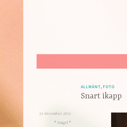
Hoppa
till
innehåll
ALLMÄNT
FOTO
,
Snart ikapp
22 december 2012
* Snigel *