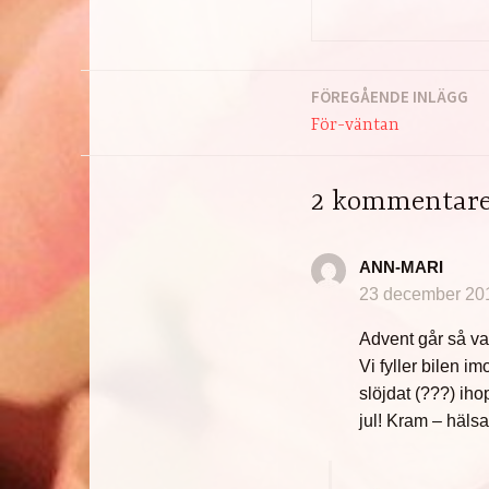
FÖREGÅENDE INLÄGG
Inläggsnavigering
För-väntan
2 kommentarer
ANN-MARI
23 december 201
Advent går så va
Vi fyller bilen i
slöjdat (???) ihop
jul! Kram – hälsa