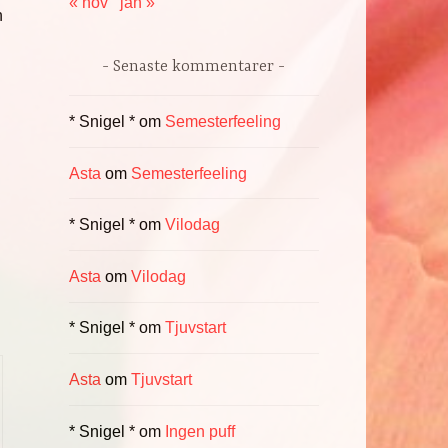
« nov
jan »
n
Senaste kommentarer
* Snigel *
om
Semesterfeeling
Asta
om
Semesterfeeling
* Snigel *
om
Vilodag
Asta
om
Vilodag
* Snigel *
om
Tjuvstart
Asta
om
Tjuvstart
* Snigel *
om
Ingen puff