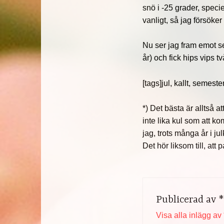
snö i -25 grader, speci
vanligt, så jag försöker
Nu ser jag fram emot s
år) och fick hips vips tv
[tags]jul, kallt, semeste
*) Det bästa är alltså a
inte lika kul som att k
jag, trots många år i ju
Det hör liksom till, att
Publicerad av
*
Visa alla inlägg av 