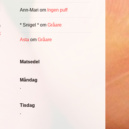
Ann-Mari
om
Ingen puff
* Snigel *
om
Gråare
G
g
Asta
om
Gråare
Matsedel
Måndag
.
Tisdag
.