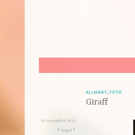
Hoppa
till
innehåll
ALLMÄNT
FOTO
,
Giraff
04 november 2013
* Snigel *