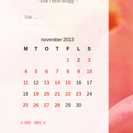
Sök i min blogg:
Sök
efter:
november 2013
M
T
O
T
F
L
S
1
2
3
4
5
6
7
8
9
10
11
12
13
14
15
16
17
18
19
20
21
22
23
24
25
26
27
28
29
30
f
« okt
dec »