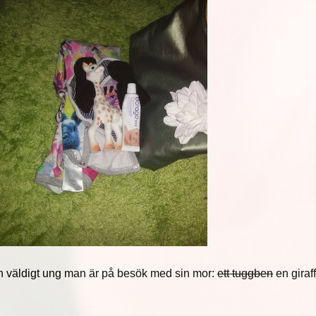
en väldigt ung man är på besök med sin mor:
ett tuggben
en giraf