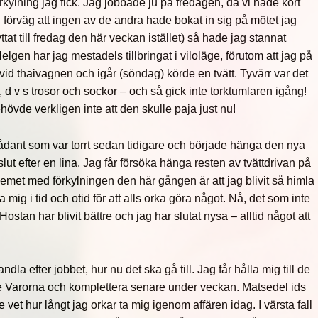
örkylning jag fick. Jag jobbade ju på fredagen, då vi hade kort
 förväg att ingen av de andra hade bokat in sig på mötet jag
lyttat till fredag den här veckan istället) så hade jag stannat
en har jag mestadels tillbringat i viloläge, förutom att jag på
id thaivagnen och igår (söndag) körde en tvätt. Tyvärr var det
”, d v s trosor och sockor – och så gick inte torktumlaren igång!
övde verkligen inte att den skulle paja just nu!
ådant som var torrt sedan tidigare och började hänga den nya
lut efter en lina. Jag får försöka hänga resten av tvättdrivan på
oblemet med förkylningen den här gången är att jag blivit så himla
 mig i tid och otid för att alls orka göra något. Nå, det som inte
Hostan har blivit bättre och jag har slutat nysa – alltid något att
ndla efter jobbet, hur nu det ska gå till. Jag får hålla mig till de
 Varorna och komplettera senare under veckan. Matsedel ids
te vet hur långt jag orkar ta mig igenom affären idag. I värsta fall