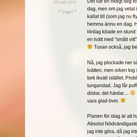
Det var en riktigt seg f
09 juni 2025
dag, men om jag vetat i
* Snigel *
kallat till (som jag nu f
hemma ännu en dag. Helg
lördag köade en stund v
en tvätt med ”smått vitt
Tusan också, jag beh
Nå, jag plockade ner s
tvätten, men orken tog s
tork ikväll istället. Pr
tungandad. Jag får puffa
dödar, det härdar…
vara glad över.
Planen för idag är att ha
Absolut Nödvändigaste
jag inte göra, då jag in