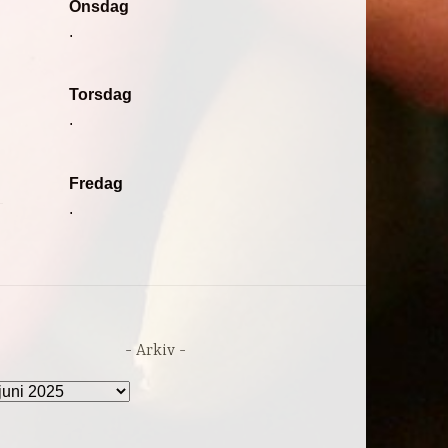
Onsdag
.
Torsdag
.
Fredag
.
Arkiv
rkiv