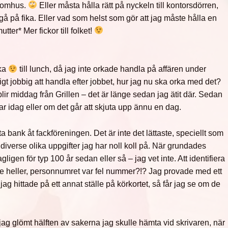
 inomhus.
Eller måsta hålla rätt på nyckeln till kontorsdörren,
 gå på fika. Eller vad som helst som gör att jag måste hålla en
tter* Mer fickor till folket!
ka
till lunch, då jag inte orkade handla på affären under
ligt jobbig att handla efter jobbet, hur jag nu ska orka med det?
blir middag från Grillen – det är länge sedan jag ätit där. Sedan
ar idag eller om det går att skjuta upp ännu en dag.
a bank åt fackföreningen. Det är inte det lättaste, speciellt som
diverse olika uppgifter jag har noll koll på. När grundades
gligen för typ 100 år sedan eller så – jag vet inte. Att identifiera
nte heller, personnumret var fel nummer?!? Jag provade med ett
 hittade på ett annat ställe på körkortet, så får jag se om de
 jag glömt hälften av sakerna jag skulle hämta vid skrivaren, när