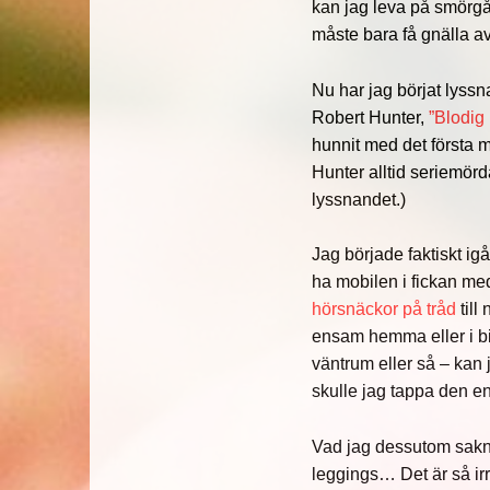
kan jag leva på smörgås
måste bara få gnälla av
Nu har jag börjat lyss
Robert Hunter,
”Blodig
hunnit med det första 
Hunter alltid seriemör
lyssnandet.)
Jag började faktiskt igå
ha mobilen i fickan me
hörsnäckor på tråd
till
ensam hemma eller i bi
väntrum eller så – kan 
skulle jag tappa den e
Vad jag dessutom sak
leggings… Det är så irr