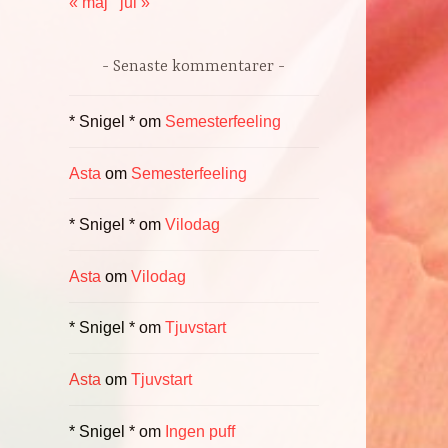
« maj
jul »
Senaste kommentarer
* Snigel *
om
Semesterfeeling
Asta
om
Semesterfeeling
* Snigel *
om
Vilodag
Asta
om
Vilodag
* Snigel *
om
Tjuvstart
Asta
om
Tjuvstart
* Snigel *
om
Ingen puff