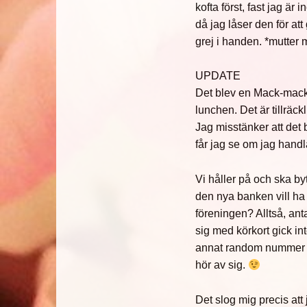
kofta först, fast jag är
då jag låser den för att
grej i handen. *mutter mu
UPDATE
Det blev en Mack-mac
lunchen. Det är tillräck
Jag misstänker att det 
får jag se om jag handl
Vi håller på och ska byt
den nya banken vill ha 
föreningen? Alltså, anta
sig med körkort gick i
annat random nummer jag
hör av sig.
Det slog mig precis att