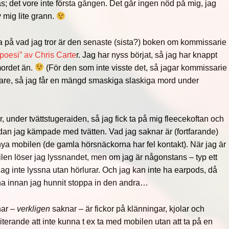
; det vore inte första gången. Det går ingen nöd på mig, jag
 mig lite grann.
na på vad jag tror är den senaste (sista?) boken om kommissarie
 poesi” av Chris Carte
r. Jag har nyss börjat, så jag har knappt
mordet än.
(För den som inte visste det, så jagar kommissarie
dare, så jag får en mängd smaskiga slaskiga mord under
r, under tvättstugeraiden, så jag fick ta på mig fleecekoftan och
dan jag kämpade med tvätten. Vad jag saknar är (fortfarande)
 nya mobilen (de gamla hörsnäckorna har fel kontakt). När jag är
len löser jag lyssnandet, men om jag är någonstans – typ ett
jag inte lyssna utan hörlurar. Och jag kan inte ha earpods, då
na innan jag hunnit stoppa in den andra…
nar –
verkligen
saknar – är fickor på klänningar, kjolar och
iterande att inte kunna t ex ta med mobilen utan att ta på en