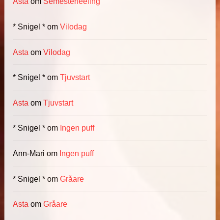
Asta
om
Semesterfeeling
* Snigel *
om
Vilodag
Asta
om
Vilodag
* Snigel *
om
Tjuvstart
Asta
om
Tjuvstart
* Snigel *
om
Ingen puff
Ann-Mari
om
Ingen puff
* Snigel *
om
Gråare
Asta
om
Gråare