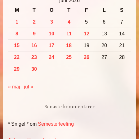
juni 2026
M
T
O
T
F
L
S
1
2
3
4
5
6
7
8
9
10
11
12
13
14
15
16
17
18
19
20
21
22
23
24
25
26
27
28
29
30
« maj
jul »
Senaste kommentarer
* Snigel *
om
Semesterfeeling