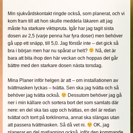
Min sjukvårdskontakt ringde också, som planerat, och vi
kom fram till att hon skulle meddela läkaren att jag
måste ha starkare viktspruta. Igår har jag tagit sista
dosen av 2,5 (varje penna har fyra doser) men behöver
gå upp ett snäpp, till 5,0. Jag förstår inte – det gick så
bra i början men har nu spårat ur helt?
Nå, det är
bara att bita ihop den här veckan och hoppas det går
bättre med den starkare dosen nästa torsdag.
Mina Planer inför helgen är att – om installationen av
tvättmasken lyckas – tvätta. Sen ska jag tvätta och så
behöver jag tvätta också.
Dessutom behöver jag gå
ner i min källare och sortera bort det som samlats där
nere: en del ska tas upp och tvättas, en del är redan
tvättat och torrt på torklinorna, annat ska slängas utan
att passera tvättmasken. Så då vet ni.
OK, jag
planerar en del matlagning också, inför den kommande