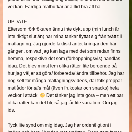
veckan. Färdiga matburkar är alltid bra att ha.
UPDATE
Eftersom rörkrökaren ännu inte dykt upp (min lunch är
inte riktigt slut än) har mina tankar flyttat sig från tvätt till
matlagning. Jag gjorde faktiskt anteckningar den här
gången, om vad jag kan laga med det som redan finns
hemma, respektive det som (förhoppningsvis) handlas
idag. Det blev minst fem olika rätter, lite beroende på
hur jag väljer att göra/ förbereda/ ändra tillbehör. Jag har
nog sett för många matlagningsvideos, där folk preppar
matlådor för
alla
mål (även frukostar och snacks) hela
veckor i sträck.
Det tänker jag inte göra – men ett par
olika rätter kan det bli, så jag får lite variation. Om jag
ids.
Tyck lite synd om mig idag. Jag har ordentligt ont i