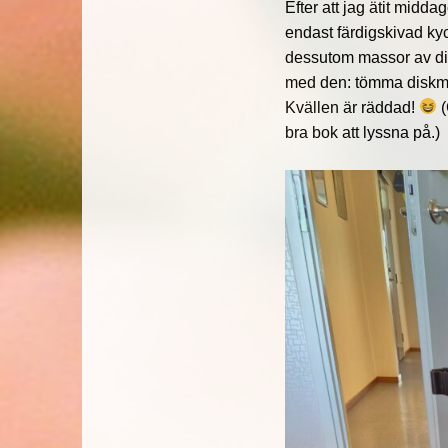
Efter att jag ätit midd
endast färdigskivad kyckl
dessutom massor av 
med den: tömma diskma
Kvällen är räddad!
(
bra bok att lyssna på.)