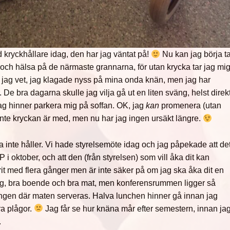
 kryckhållare idag, den har jag väntat på!
Nu kan jag börja t
ch hälsa på de närmaste grannarna, för utan krycka tar jag mi
, jag vet, jag klagade nyss på mina onda knän, men jag har
 De bra dagarna skulle jag vilja gå ut en liten sväng, helst direk
ag hinner parkera mig på soffan. OK, jag
kan
promenera (utan
inte kryckan är med, men nu har jag ingen ursäkt längre.
a inte håller. Vi hade styrelsemöte idag och jag påpekade att de
 i oktober, och att den (från styrelsen) som vill åka dit kan
it med flera gånger men är inte säker på om jag ska åka dit en
vlig, bra boende och bra mat, men konferensrummen ligger så
rangen där maten serveras. Halva lunchen hinner gå innan jag
ra plågor.
Jag får se hur knäna mår efter semestern, innan ja
.