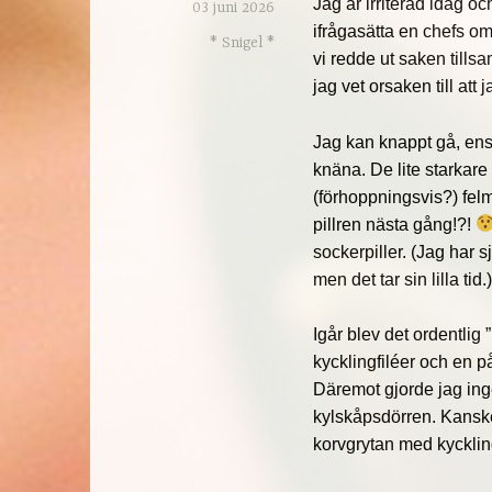
Jag är irriterad idag oc
03 juni 2026
ifrågasätta en chefs o
* Snigel *
vi redde ut saken tills
jag vet orsaken till att
Jag kan knappt gå, ens
knäna. De lite starkare v
(förhoppningsvis?) felm
pillren nästa gång!?!
sockerpiller. (Jag har 
men det tar sin lilla tid.
Igår blev det ordentli
kycklingfiléer och en 
Däremot gjorde jag ing
kylskåpsdörren. Kansk
korvgrytan med kyckli