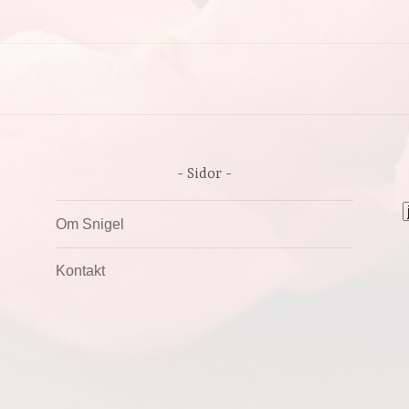
Sidor
A
Om Snigel
Kontakt
IVS AV WORDPRESS
|
TEMA: DARA AV
AUTOMATT