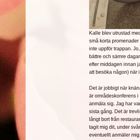
Kalle blev utrustad med
små korta promenader o
inte uppför trappan. Jo
bättre och sämre dagar.
efter middagen innan j
att besöka någon) när 
Det är jobbigt när knän
är områdeskonferens i P
anmäla sig. Jag har var
sista gång. Det är tre
långt bort från restau
tagit mig dit, under svå
eventuellt anmäler mig