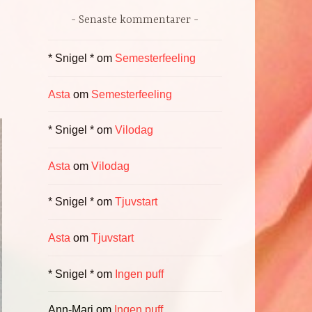
Senaste kommentarer
* Snigel *
om
Semesterfeeling
Asta
om
Semesterfeeling
* Snigel *
om
Vilodag
Asta
om
Vilodag
* Snigel *
om
Tjuvstart
Asta
om
Tjuvstart
* Snigel *
om
Ingen puff
Ann-Mari
om
Ingen puff