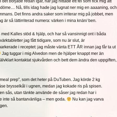
h det började redan igår, när jag hittade ett fel som fick mig att
mdöme… Nå, tills idag hade jag lugnat ner mig en aaaaning, och
ammans. Det finns andra saker som irriterar mig på jobbet, men
 jag är så lättirriterad numera: värken i mina knän/ ben.
 med Kalles stöd & hjälp, och har så vansinnigt ont i båda
ärktabletter jag fått tidigare, som nu är slut, är
arkerade i receptet: jag måste vänta ETT ÅR innan jag får ta ut
Jag tuggar i mig Alvedon men de hjälper knappt mer än
självklart kontaktat sjukvården och bett dem ändra den uppgiften,
)
g ”meal prep”, som det heter på DuTuben. Jag körde 2 kg
påse brysselkål i ugnen, medan jag kokade ris på spisen.
en sås, utan tänkte använde de såser jag redan har i
e inte så bantarvänliga – men goda.
Nu kan jag varva
ngen.