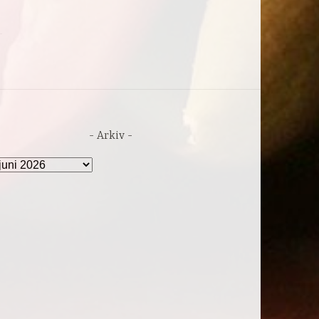
Arkiv
rkiv
IC
.