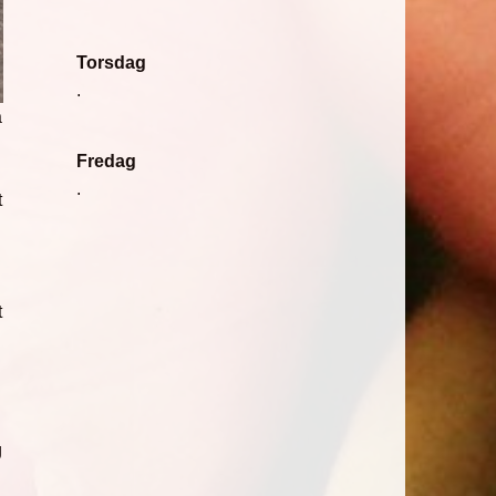
Torsdag
.
a
g
Fredag
.
t
t
g