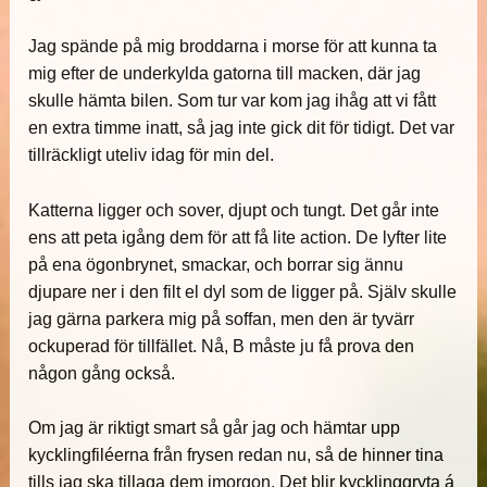
Jag spände på mig broddarna i morse för att kunna ta
mig efter de underkylda gatorna till macken, där jag
skulle hämta bilen. Som tur var kom jag ihåg att vi fått
en extra timme inatt, så jag inte gick dit för tidigt. Det var
tillräckligt uteliv idag för min del.
Katterna ligger och sover, djupt och tungt. Det går inte
ens att peta igång dem för att få lite action. De lyfter lite
på ena ögonbrynet, smackar, och borrar sig ännu
djupare ner i den filt el dyl som de ligger på. Själv skulle
jag gärna parkera mig på soffan, men den är tyvärr
ockuperad för tillfället. Nå, B måste ju få prova den
någon gång också.
Om jag är riktigt smart så går jag och hämtar upp
kycklingfiléerna från frysen redan nu, så de hinner tina
tills jag ska tillaga dem imorgon. Det blir kycklinggryta á