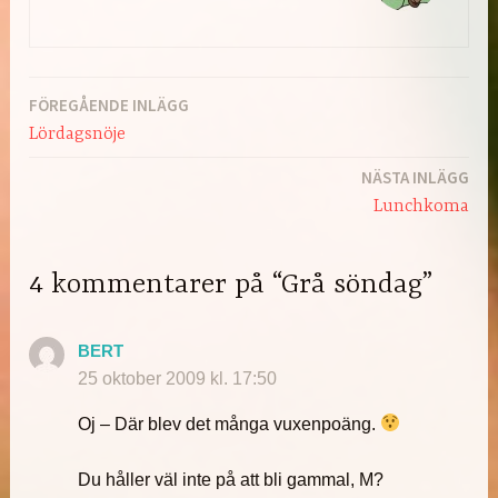
FÖREGÅENDE INLÄGG
Inläggsnavigering
Lördagsnöje
NÄSTA INLÄGG
Lunchkoma
4 kommentarer på “Grå söndag”
BERT
25 oktober 2009 kl. 17:50
Oj – Där blev det många vuxenpoäng.
Du håller väl inte på att bli gammal, M?