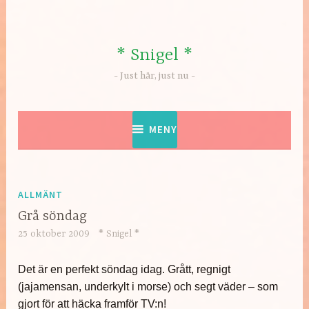
Hoppa
till
innehåll
* Snigel *
Just här, just nu
MENY
ALLMÄNT
Grå söndag
25 oktober 2009
* Snigel *
Det är en perfekt söndag idag. Grått, regnigt
(jajamensan, underkylt i morse) och segt väder – som
gjort för att häcka framför TV:n!